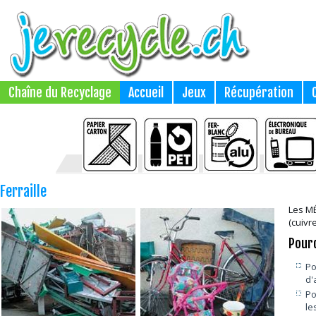
Chaîne du Recyclage
Accueil
Jeux
Récupération
Ferraille
Les MÉ
(cuivre
Pour
Po
d'
Po
le